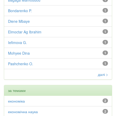
Bagaga Mamoudou
Bondarenko P.
1
Diene Mbaye
1
Elmoctar Ag Ibrahim
1
Iefimova G.
1
Mohyee Dina
1
Pashchenko O.
1
далі >
за темами
економіка
2
економічна наука
2