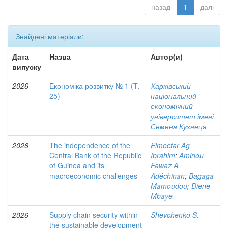
назад
1
далі
Знайдені матеріали:
Дата
Назва
Автор(и)
випуску
2026
Економіка розвитку № 1 (Т.
Харківський
25)
національний
економічний
університет імені
Семена Кузнеця
2026
The independence of the
Elmoctar Ag
Central Bank of the Republic
Ibrahim
;
Aminou
of Guinea and its
Fawaz A.
macroeconomic challenges
Adéchinan
;
Bagaga
Mamoudou
;
Diene
Mbaye
2026
Supply chain security within
Shevchenko S.
the sustainable development