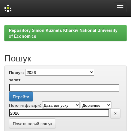
Skip
navigation
Repository Simon Kuznets Kharkiv National University
of Economics
Пошук
Пошук:
запит
Поточні фільтри:
Почати новий пошук