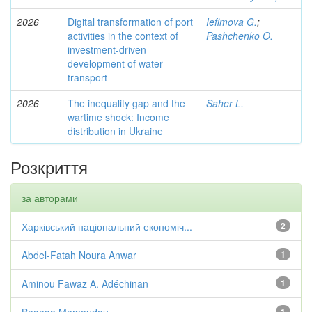
2026
Digital transformation of port
Iefimova G.
;
activities in the context of
Pashchenko O.
investment-driven
development of water
transport
2026
The inequality gap and the
Saher L.
wartime shock: Income
distribution in Ukraine
Розкриття
за авторами
Харківський національний економіч...
2
Abdel-Fatah Noura Anwar
1
Aminou Fawaz A. Adéchinan
1
1