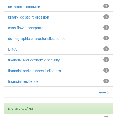
питання економіки
2
binary logistic regression
1
cash flow management
1
demographic characteristics conce...
1
DINA
1
financial and economic security
1
financial performance indicators
1
financial resilience
1
далі >
містить файли