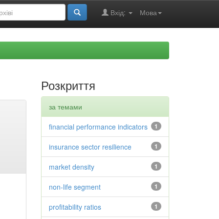
Вхід:
Мова
Розкриття
за темами
financial performance indicators
1
insurance sector resilience
1
market density
1
non-life segment
1
profitability ratios
1