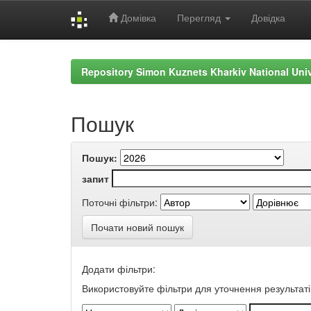
Домівка
Перегляд
Довідка
Skip
navigation
Repository Simon Kuznets Kharkiv National Uni
Пошук
Пошук:
запит
Поточні фільтри:
Почати новий пошук
Додати фільтри:
Використовуйте фільтри для уточнення результаті