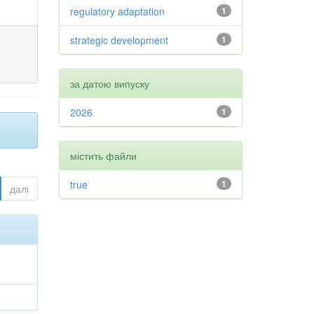
regulatory adaptation
1
strategic development
1
за датою випуску
2026
1
містить файли
true
1
далі