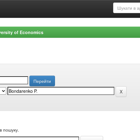
versity of Economics
в пошуку.