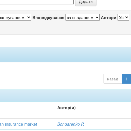
Впорядкування
Автори
назад
1
Автор(и)
nian insurance market
Bondarenko P.