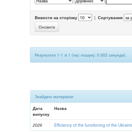
Вивести на сторінку
|
Сортування
Результати 1-1 зі 1 (час пошуку: 0.002 секунди).
Знайдені матеріали:
Дата
Назва
випуску
2026
Efficiency of the functioning of the Ukrai