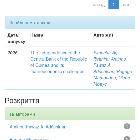
назад
1
далі
Знайдені матеріали:
Дата
Назва
Автор(и)
випуску
2026
The independence of the
Elmoctar Ag
Central Bank of the Republic
Ibrahim
;
Aminou
of Guinea and its
Fawaz A.
macroeconomic challenges
Adéchinan
;
Bagaga
Mamoudou
;
Diene
Mbaye
Розкриття
за авторами
Aminou Fawaz A. Adéchinan
1
Bagaga Mamoudou
1