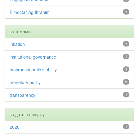
Elmoctar Ag Ibrahim
1
за темами
inflation
1
institutional governance
1
macroeconomic stability
1
monetary policy
1
transparency
1
за датою випуску
2026
1