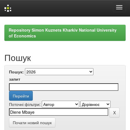
Skip
navigation
Repository Simon Kuznets Kharkiv National University
of Economics
Пошук
Пошук:
запит
Поточні фільтри:
Почати новий пошук