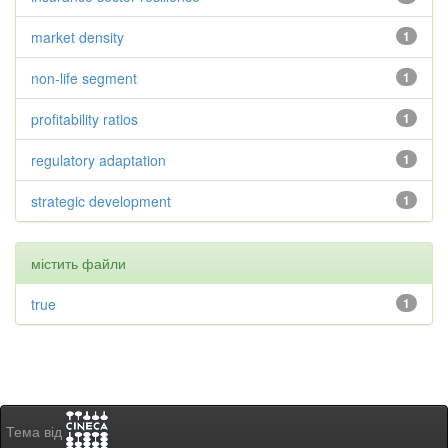
market density
1
non-life segment
1
profitability ratios
1
regulatory adaptation
1
strategic development
1
містить файли
true
1
Тема від