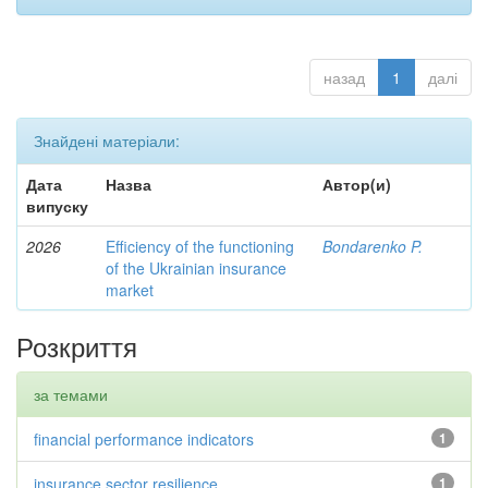
назад
1
далі
Знайдені матеріали:
Дата
Назва
Автор(и)
випуску
2026
Efficiency of the functioning
Bondarenko P.
of the Ukrainian insurance
market
Розкриття
за темами
financial performance indicators
1
insurance sector resilience
1