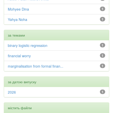
Mohyee Dina
1
Yahya Noha
1
за темами
binary logistic regression
1
financial worry
1
marginalisation from formal finan...
1
за датою випуску
2026
1
містить файли