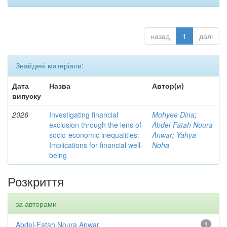
назад
1
далі
Знайдені матеріали:
Дата
Назва
Автор(и)
випуску
2026
Investigating financial
Mohyee Dina
;
exclusion through the lens of
Abdel-Fatah Noura
socio-economic inequalities:
Anwar
;
Yahya
Implications for financial well-
Noha
being
Розкриття
за авторами
Abdel-Fatah Noura Anwar
1