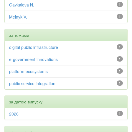
Gavkalova N.
1
Melnyk V.
1
за темами
digital public infrastructure
1
e-government innovations
1
platform ecosystems
1
public service integration
1
за датою випуску
2026
1