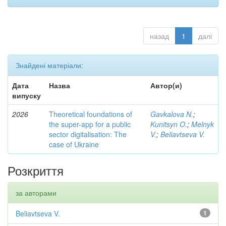
назад
1
далі
Знайдені матеріали:
Дата
Назва
Автор(и)
випуску
2026
Theoretical foundations of
Gavkalova N.
;
the super-app for a public
Kunitsyn O.
;
Melnyk
sector digitalisation: The
V.
;
Beliavtseva V.
case of Ukraine
Розкриття
за авторами
Beliavtseva V.
1