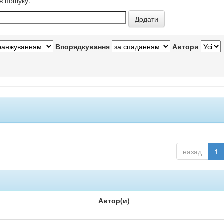
в пошуку.
Впорядкування
Автори
назад
1
Автор(и)