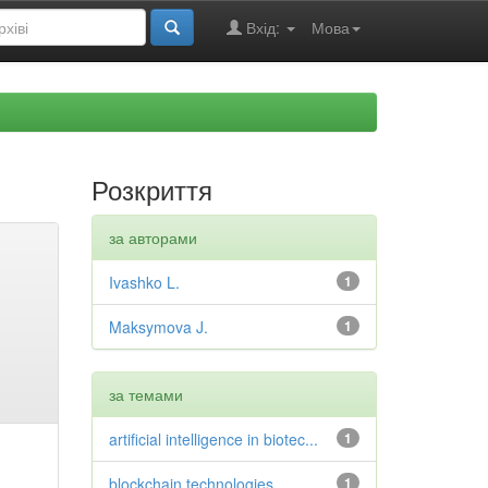
Вхід:
Мова
Розкриття
за авторами
Ivashko L.
1
Maksymova J.
1
за темами
artificial intelligence in biotec...
1
blockchain technologies
1