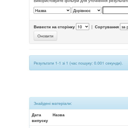
Використовуйте фільтри для уточнення результаті
Вивести на сторінку
|
Сортування
Результати 1-1 зі 1 (час пошуку: 0.001 секунди).
Знайдені матеріали:
Дата
Назва
випуску