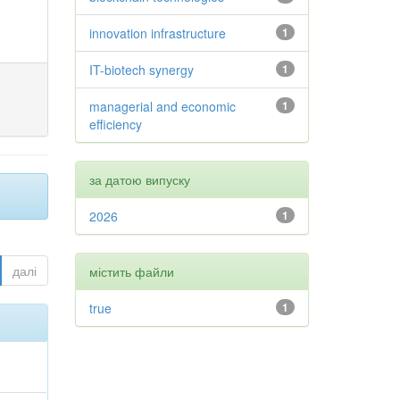
innovation infrastructure
1
IT-biotech synergy
1
managerial and economic
1
efficiency
за датою випуску
2026
1
далі
містить файли
true
1