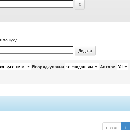
в пошуку.
Впорядкування
Автори
назад
1