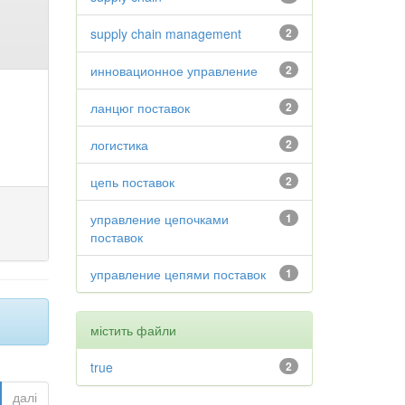
supply chain management
2
инновационное управление
2
ланцюг поставок
2
логистика
2
цепь поставок
2
управление цепочками
1
поставок
управление цепями поставок
1
містить файли
true
2
далі