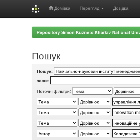
Домівка
Перегляд
Довідка
Skip
navigation
Repository Simon Kuznets Kharkiv National Uni
Пошук
Пошук:
запит
Поточні фільтри: