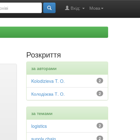
Вхід:
Мова
Розкриття
за авторами
Kolodizieva T. O.
2
Колодізєва Т. О.
2
за темами
logistics
2
supply chain
2