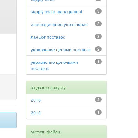
supply chain management
3
инновационное управление
3
ланцюг поставок
3
управление цепями поставок
2
управление цепочками
1
поставок
за датою випуску
2018
2
2019
1
містить файли