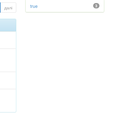
true
3
далі