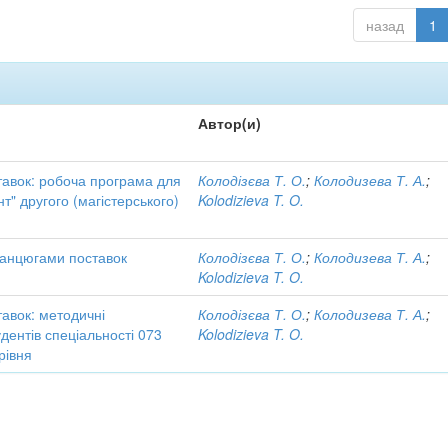
назад
1
Автор(и)
тавок: робоча програма для
Колодізєва Т. О.
;
Колодизева Т. А.
;
т" другого (магістерського)
Kolodizieva T. O.
ланцюгами поставок
Колодізєва Т. О.
;
Колодизева Т. А.
;
Kolodizieva T. O.
авок: методичні
Колодізєва Т. О.
;
Колодизева Т. А.
;
дентів спеціальності 073
Kolodizieva T. O.
рівня