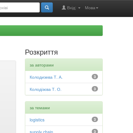
Вхід:
Мова
Розкриття
за авторами
Колодизева Т. А.
3
Колодізєва Т. О.
3
за темами
logistics
3
supply chain
3