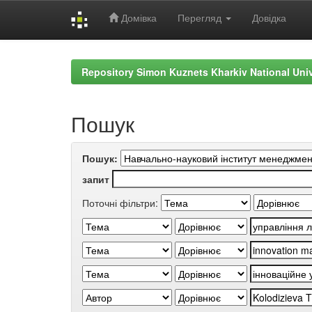
Домівка
Перегляд
Довідка
Skip
navigation
Repository Simon Kuznets Kharkiv National Uni
Пошук
Пошук:
запит
Поточні фільтри: