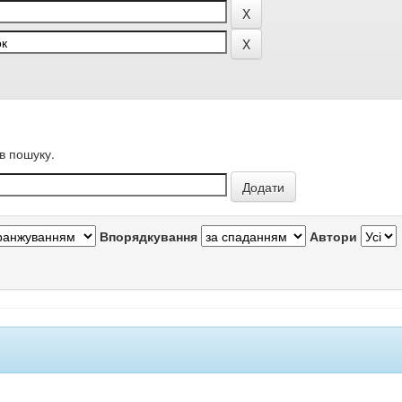
в пошуку.
Впорядкування
Автори