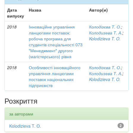
Дата
Назва
Автор(и)
випуску
2018
Інноваційне управління
Колодізєва Т. О.
;
ланцюгами поставок:
Колодизева Т. А.
;
робоча програма для
Kolodizieva T. O.
студентів спеціальності 073
"Менеджмент" другого
(магістерського) рівня
2018
Особливості інноваційного
Колодізєва Т. О.
;
управління ланцюгами
Колодизева Т. А.
;
поставок національних
Kolodizieva T. O.
підприємств
Розкриття
за авторами
Kolodizieva T. O.
2