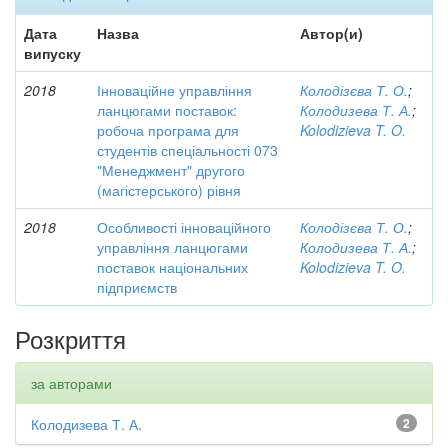
Дата
Назва
Автор(и)
випуску
2018
Інноваційне управління
Колодізєва Т. О.
;
ланцюгами поставок:
Колодизева Т. А.
;
робоча програма для
Kolodizieva T. O.
студентів спеціальності 073
"Менеджмент" другого
(магістерського) рівня
2018
Особливості інноваційного
Колодізєва Т. О.
;
управління ланцюгами
Колодизева Т. А.
;
поставок національних
Kolodizieva T. O.
підприємств
Розкриття
за авторами
Колодизева Т. А.
2