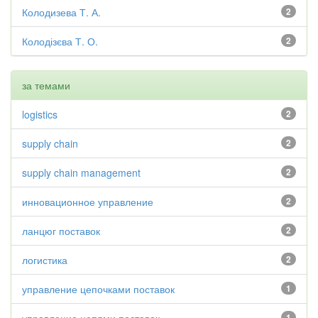
Колодизева Т. А.
2
Колодізєва Т. О.
2
за темами
logistics
2
supply chain
2
supply chain management
2
инновационное управление
2
ланцюг поставок
2
логистика
2
управление цепочками поставок
1
1