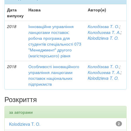
Дата
Назва
Автор(и)
випуску
2018
Інноваційне управління
Колодізєва Т. О.
;
ланцюгами поставок:
Колодизева Т. А.
;
робоча програма для
Kolodizieva T. O.
студентів спеціальності 073
"Менеджмент" другого
(магістерського) рівня
2018
Особливості інноваційного
Колодізєва Т. О.
;
управління ланцюгами
Колодизева Т. А.
;
поставок національних
Kolodizieva T. O.
підприємств
Розкриття
за авторами
Kolodizieva T. O.
2