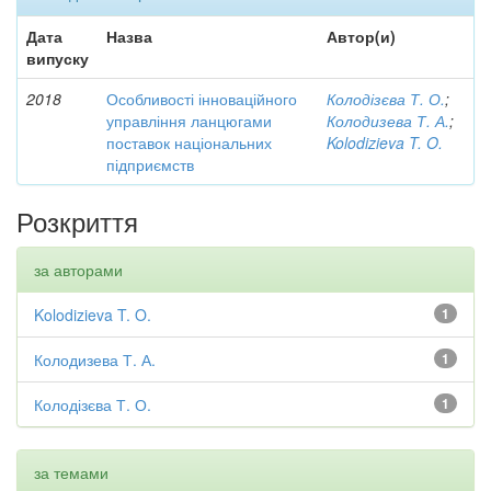
Дата
Назва
Автор(и)
випуску
2018
Особливості інноваційного
Колодізєва Т. О.
;
управління ланцюгами
Колодизева Т. А.
;
поставок національних
Kolodizieva T. O.
підприємств
Розкриття
за авторами
Kolodizieva T. O.
1
Колодизева Т. А.
1
Колодізєва Т. О.
1
за темами