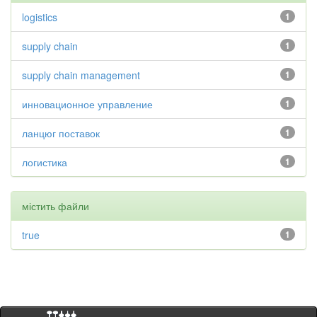
logistics
1
supply chain
1
supply chain management
1
инновационное управление
1
ланцюг поставок
1
логистика
1
містить файли
true
1