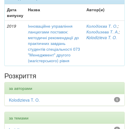
Дата
Назва
Автор(и)
випуску
2019
Інноваційне управління
Колодізєва Т. О.
;
ланцюгами поставок:
Колодизева Т. А.
;
методичні рекомендації до
Kolodizieva T. O.
практичних завдань
студентів спеціальності 073
"Менеджмент" другого
(магістерського) рівня
Розкриття
за авторами
Kolodizieva T. O.
1
за темами