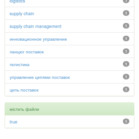
logistics
1
supply chain
1
supply chain management
1
инновационное управление
1
ланцюг поставок
1
логистика
1
управление цепями поставок
1
цепь поставок
1
містить файли
true
1