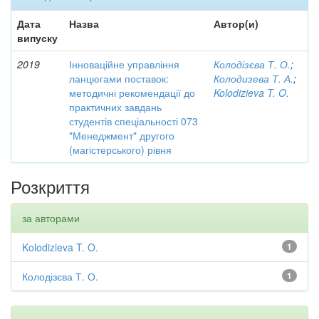
Дата
Назва
Автор(и)
випуску
2019
Інноваційне управління
Колодізєва Т. О.
;
ланцюгами поставок:
Колодизева Т. А.
;
методичні рекомендації до
Kolodizieva T. O.
практичних завдань
студентів спеціальності 073
"Менеджмент" другого
(магістерського) рівня
Розкриття
за авторами
Kolodizieva T. O.
1
Колодізєва Т. О.
1