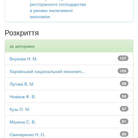
ресторанного господарства
в умовах інклюзивної
економіки
Розкриття
за авторами
Внукова Н. М.
157
Харківський національний економіч...
105
Лугова В. М.
99
Новіков Ф. В.
94
Кузь О. М.
87
Мішина С. В.
81
Свинаренко Н. О.
80