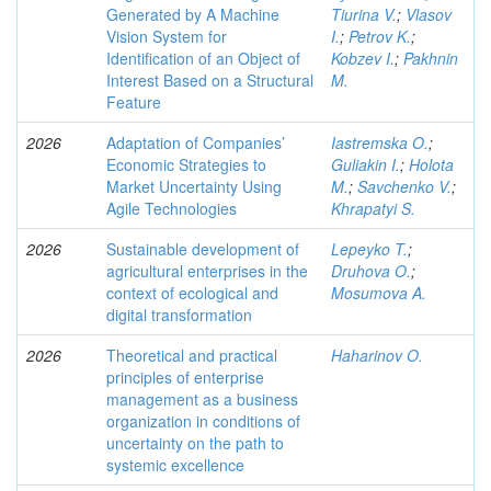
Generated by A Machine
Tiurina V.
;
Vlasov
Vision System for
I.
;
Petrov K.
;
Identification of an Object of
Kobzev I.
;
Pakhnin
Interest Based on a Structural
M.
Feature
2026
Adaptation of Companies’
Iastremska O.
;
Economic Strategies to
Guliakin I.
;
Holota
Market Uncertainty Using
M.
;
Savchenko V.
;
Agile Technologies
Khrapatyi S.
2026
Sustainable development of
Lepeyko T.
;
agricultural enterprises in the
Druhova O.
;
context of ecological and
Mosumova A.
digital transformation
2026
Theoretical and practical
Haharinov O.
principles of enterprise
management as a business
organization in conditions of
uncertainty on the path to
systemic excellence