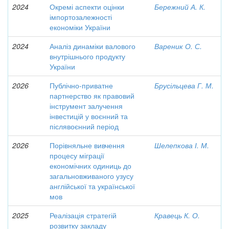
2024
Окремі аспекти оцінки
Бережний А. К.
імпортозалежності
економіки України
2024
Аналіз динаміки валового
Вареник О. С.
внутрішнього продукту
України
2026
Публічно-приватне
Брусільцева Г. М.
партнерство як правовий
інструмент залучення
інвестицій у воєнний та
післявоєнний період
2026
Порівняльне вивчення
Шелепкова І. М.
процесу міграції
економічних одиниць до
загальновживаного узусу
англійської та української
мов
2025
Реалізація стратегій
Кравець К. О.
розвитку закладу