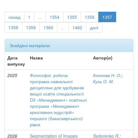
назад
1
...
1354
1355
1356
1357
1358
1359
1360
...
1462
далі
Знайдені матеріали:
Дата
Назва
Автор(и)
випуску
2025
Філософія: робоча
Коннова Н. О.
;
програма навчальної
Кузь О. М.
дисципліни для здобувачів
вищої освіти спеціальності
D3 «Менеджмент» освітньої
програми «Менеджмент
креативних індустрій»
першого (бакалаврського)
рівня
2026
Segmentation of Images
Sydorenko R.
;