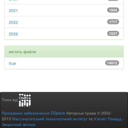
2021
1944
2022
1717
2026
1537
містить файли
true
14612
Тема від
Програмне забезпечення DSpace
Авторські права © 2002-
2013
Массачусетський технологічний інститут
та
Х’юлет Пакард
-
Зворотний зв’язок