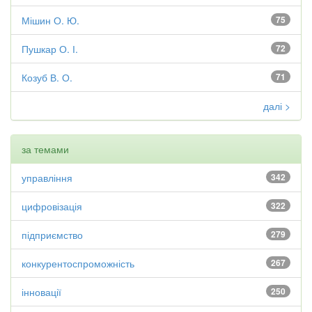
Мішин О. Ю.
75
Пушкар О. І.
72
Козуб В. О.
71
далі >
за темами
управління
342
цифровізація
322
підприємство
279
конкурентоспроможність
267
інновації
250