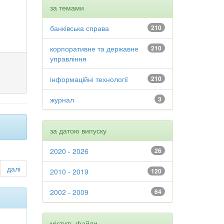
за темами
банківська справа
210
корпоративне та державне
210
управління
інформаційні технології
210
журнал
3
за датою випуску
2020 - 2026
26
далі
2010 - 2019
120
2002 - 2009
64
містить файли