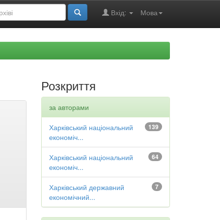
Вхід:
Мова
Розкриття
за авторами
Харківський національний
139
економіч...
Харківський національний
64
економіч...
Харківський державний
7
економічний...