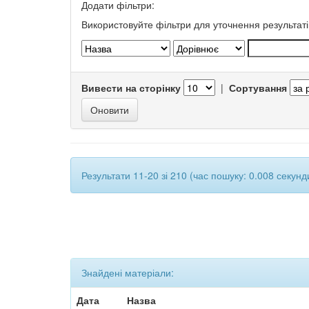
Додати фільтри:
Використовуйте фільтри для уточнення результаті
Вивести на сторінку
|
Сортування
Результати 11-20 зі 210 (час пошуку: 0.008 секунд
Знайдені матеріали:
Дата
Назва