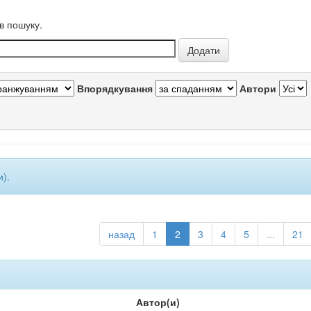
в пошуку.
Впорядкування
Автори
и).
назад
1
2
3
4
5
...
21
Автор(и)