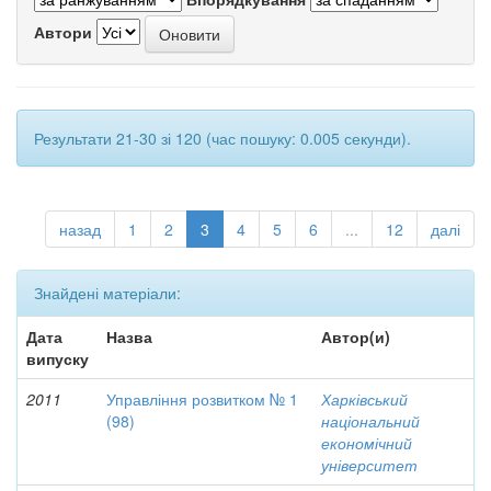
Автори
Результати 21-30 зі 120 (час пошуку: 0.005 секунди).
назад
1
2
3
4
5
6
...
12
далі
Знайдені матеріали:
Дата
Назва
Автор(и)
випуску
2011
Управління розвитком № 1
Харківський
(98)
національний
економічний
університет