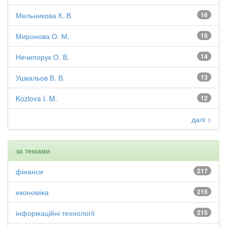
Мельникова К. В.
16
Миронова О. М.
15
Нечипорук О. В.
14
Ушкальов В. В.
13
Kozlova I. M.
12
далі >
за темами
фінанси
217
економіка
215
інформаційні технології
215