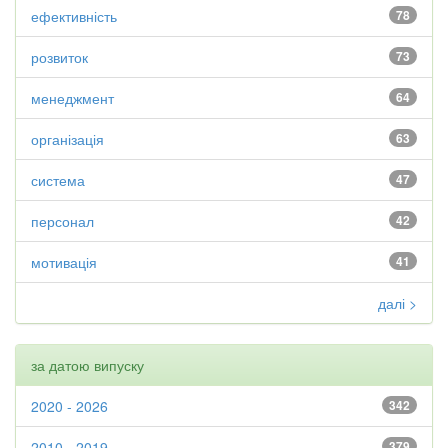
ефективність
78
розвиток
73
менеджмент
64
організація
63
система
47
персонал
42
мотивація
41
далі >
за датою випуску
2020 - 2026
342
2010 - 2019
379