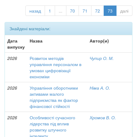
назад
1
...
70
71
72
73
далі
Знайдені матеріали:
Дата
Назва
Автор(и)
випуску
2026
Розвиток методів
Чупир О. М.
управління персоналом в
умовах цифровізації
економіки
2026
Управління оборотними
Німа А. О.
активами малого
підприємства як фактор
фінансової стійкості
2026
Особливості сучасного
Хромов В. О.
лідерства під вплив
розвитку штучного
інтелекту