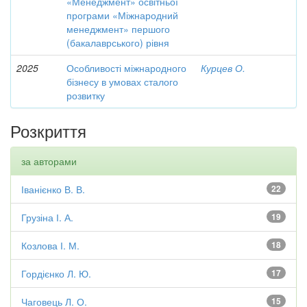
«Менеджмент» освітньої
програми «Міжнародний
менеджмент» першого
(бакалаврського) рівня
2025
Особливості міжнародного
Курцев О.
бізнесу в умовах сталого
розвитку
Розкриття
за авторами
Іванієнко В. В.
22
Грузіна І. А.
19
Козлова І. М.
18
Гордієнко Л. Ю.
17
Чаговець Л. О.
15