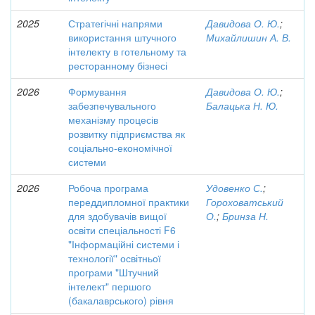
2025
Стратегічні напрями
Давидова О. Ю.
;
використання штучного
Михайлишин А. В.
інтелекту в готельному та
ресторанному бізнесі
2026
Формування
Давидова О. Ю.
;
забезпечувального
Балацька Н. Ю.
механізму процесів
розвитку підприємства як
соціально-економічної
системи
2026
Робоча програма
Удовенко С.
;
переддипломної практики
Гороховатський
для здобувачів вищої
О.
;
Бринза Н.
освіти спеціальності F6
"Інформаційні системи і
технології" освітньої
програми "Штучний
інтелект" першого
(бакалаврського) рівня