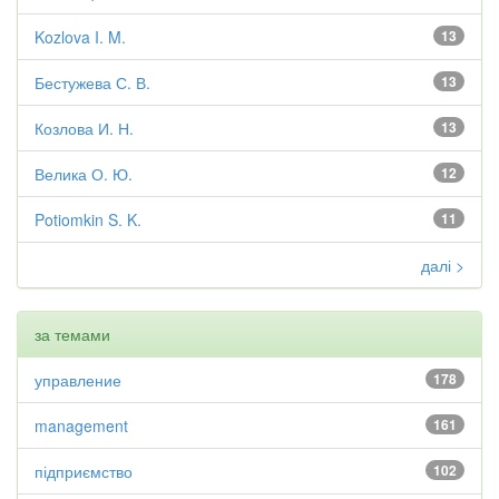
Kozlova I. M.
13
Бестужева С. В.
13
Козлова И. Н.
13
Велика О. Ю.
12
Potiomkin S. K.
11
далі >
за темами
управление
178
management
161
підприємство
102