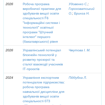
2026
Робоча програма
Удовенко С.
;
виробничої практики для
Гороховатський
здобувачів вищої освіти
О.
;
Бринза Н.
спеціальності F6
"Інформаційні системи і
технології" освітньої
програми "Штучний
інтелект" першого
(бакалаврського) рівня
2026
Управлінський потенціал
Чмутова І. М.
блокчейн-технологій у
розвитку прозорої та
сталої взаємодії учасників
ІТ-проєктів
2024
Управління експортним
Піддубна Л.
потенціалом підприємства:
робоча програма
навчальної дисципліни для
здобувачів вищої освіти
спеціальності 073