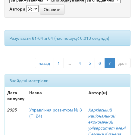
Автори
Результати 61-64 зі 64 (час пошуку: 0.013 секунди).
назад
1
...
4
5
6
7
далі
Знайдені матеріали:
Дата
Назва
Автор(и)
випуску
2025
Управління розвитком № 3
Харківський
(Т. 24)
національний
економічний
університет імені
Семена Кузнеця