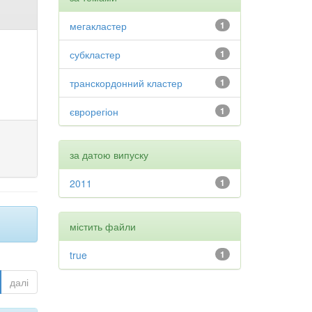
мегакластер
1
субкластер
1
транскордонний кластер
1
єврорегіон
1
за датою випуску
2011
1
містить файли
true
1
далі