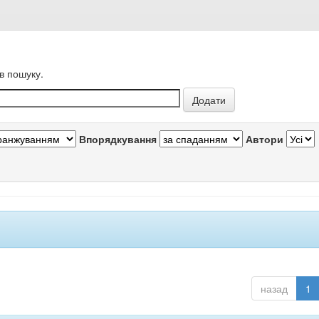
в пошуку.
Впорядкування
Автори
назад
1