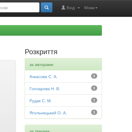
Вхід:
Мова
Розкриття
за авторами
Ачкасова С. А.
1
Гончарова Н. В.
1
Рудак С. М.
1
Ягольницький О. А.
1
за темами