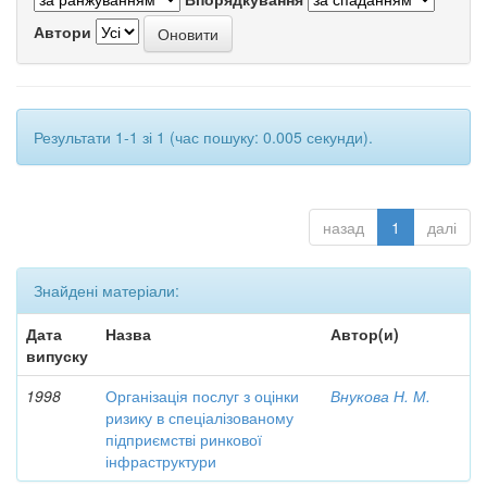
Автори
Результати 1-1 зі 1 (час пошуку: 0.005 секунди).
назад
1
далі
Знайдені матеріали:
Дата
Назва
Автор(и)
випуску
1998
Організація послуг з оцінки
Внукова Н. М.
ризику в спеціалізованому
підприємстві ринкової
інфраструктури