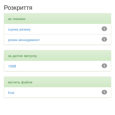
Розкриття
за темами
оцінка ризику
1
ризик-менеджмент
1
за датою випуску
1998
1
містить файли
true
1