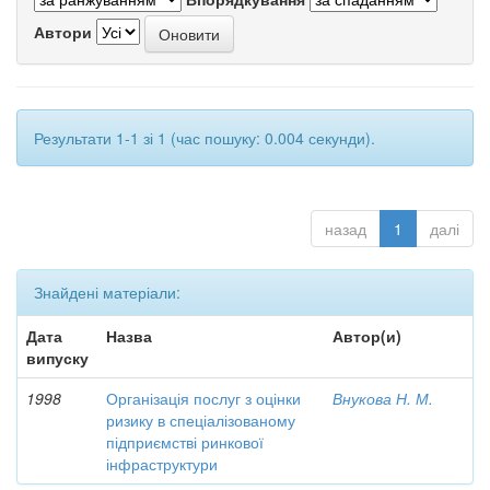
Автори
Результати 1-1 зі 1 (час пошуку: 0.004 секунди).
назад
1
далі
Знайдені матеріали:
Дата
Назва
Автор(и)
випуску
1998
Організація послуг з оцінки
Внукова Н. М.
ризику в спеціалізованому
підприємстві ринкової
інфраструктури