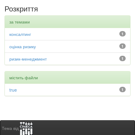
Розкриття
за темами
консалтинг
1
оцінка ризику
1
ризик-менеджмент
1
містить файли
true
1
Тема від