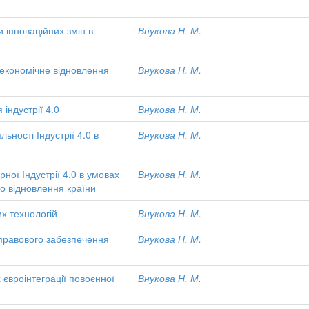
 інноваційних змін в
Внукова Н. М.
а економічне відновлення
Внукова Н. М.
індустрії 4.0
Внукова Н. М.
ьності Індустрії 4.0 в
Внукова Н. М.
ої Індустрії 4.0 в умовах
Внукова Н. М.
го відновлення країни
их технологій
Внукова Н. М.
 правового забезпечення
Внукова Н. М.
х євроінтеграції повоєнної
Внукова Н. М.