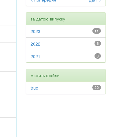
за датою випуску
2023
11
2022
6
2021
3
містить файли
true
20