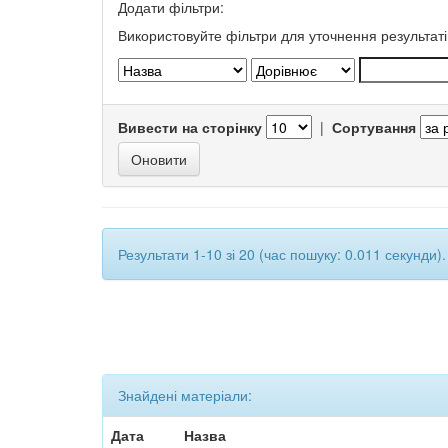
Додати фільтри:
Використовуйте фільтри для уточнення результаті
Вивести на сторінку
|
Сортування
Результати 1-10 зі 20 (час пошуку: 0.011 секунди).
Знайдені матеріали:
Дата
Назва