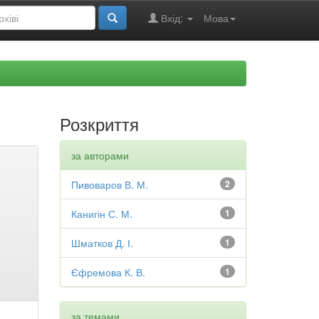
Вхід:
Мова
Розкриття
за авторами
Пивоваров В. М.
2
Канигін С. М.
1
Шматков Д. І.
1
Єфремова К. В.
1
за темами