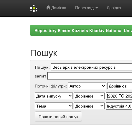
Домівка
Перегляд
Довідка
Skip
navigation
Repository Simon Kuznets Kharkiv National Uni
Пошук
Пошук:
запит
Поточні фільтри:
Почати новий пошук