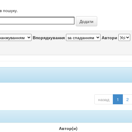
в пошуку.
Впорядкування
Автори
назад
1
2
Автор(и)