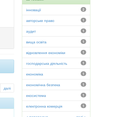
інновації
2
авторське право
1
аудит
1
вища освіта
1
відновлення економіки
1
господарська діяльність
1
економіка
1
економічна безпека
1
далі
екосистема
1
електронна комерція
1
< попередня
далі >