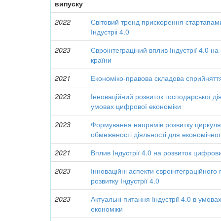
випуску
2022
Світовий тренд прискорення стартапами
Індустріі 4.0
2023
Євроінтеграціний вплив Індустрії 4.0 н
країни
2021
Економіко-правова складова сприйняття 
2023
Інноваційний розвиток господарської діял
умовах цифрової економіки
2023
Формування напрямів розвитку циркулярн
обмеженості діяльності для економічно
2021
Вплив Індустрії 4.0 на розвиток цифров
2023
Інноваційні аспекти євроінтеграційного
розвитку Індустрії 4.0
2023
Актуальні питання Індустрії 4.0 в умова
економіки