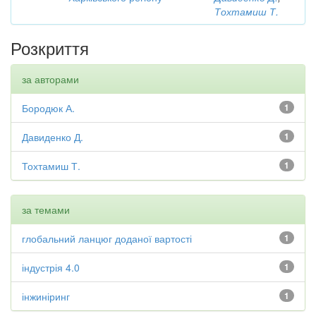
Тохтамиш Т.
Розкриття
за авторами
Бородюк А.
1
Давиденко Д.
1
Тохтамиш Т.
1
за темами
глобальний ланцюг доданої вартості
1
індустрія 4.0
1
інжиніринг
1