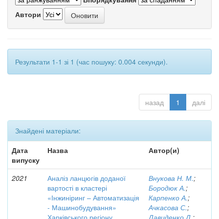
Автори
Результати 1-1 зі 1 (час пошуку: 0.004 секунди).
назад
1
далі
Знайдені матеріали:
Дата
Назва
Автор(и)
випуску
2021
Аналіз ланцюгів доданої
Внукова Н. М.
;
вартості в кластері
Бородюк А.
;
«Інжиніринг – Автоматизація
Карпенко А.
;
- Машинобудування»
Ачкасова С.
;
Харківського регіону
Давиденко Д.
;