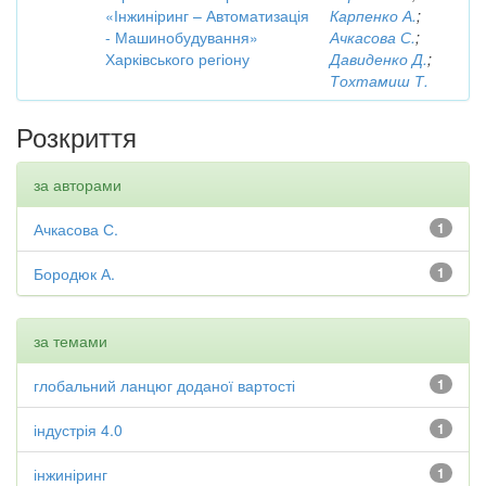
«Інжиніринг – Автоматизація
Карпенко А.
;
- Машинобудування»
Ачкасова С.
;
Харківського регіону
Давиденко Д.
;
Тохтамиш Т.
Розкриття
за авторами
Ачкасова С.
1
Бородюк А.
1
за темами
глобальний ланцюг доданої вартості
1
індустрія 4.0
1
інжиніринг
1