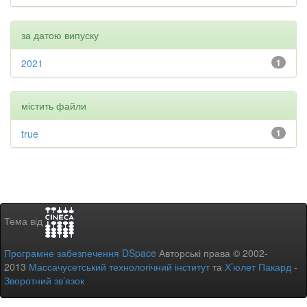
за датою випуску
2021
1
містить файли
true
1
Тема від
Програмне забезпечення DSpace
Авторські права © 2002-
2013
Массачусетський технологічний інститут
та
Х’юлет Пакард
-
Зворотний зв’язок