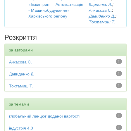
«Інжиніринг – Автоматизація
Карпенко А.
;
- Машинобудування»
Ачкасова С.
;
Харківського регіону
Давиденко Д.
;
Тохтамиш Т.
Розкриття
за авторами
Ачкасова С.
1
Давиденко Д.
1
Тохтамиш Т.
1
за темами
глобальний ланцюг доданої вартості
1
індустрія 4.0
1