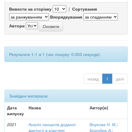
Вивести на сторінку
|
Сортування
Впорядкування
Автори
Результати 1-1 зі 1 (час пошуку: 0.003 секунди).
назад
1
далі
Знайдені матеріали:
Дата
Назва
Автор(и)
випуску
2021
Аналіз ланцюгів доданої
Внукова Н. М.
;
вартості в кластері
Бородюк А.
;