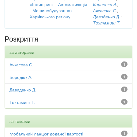
«Інжиніринг – Автоматизація
Карпенко А.
;
- Машинобудування»
Ачкасова С.
;
Харківського регіону
Давиденко Д.
;
Тохтамиш Т.
Розкриття
за авторами
Ачкасова С.
1
Бородюк А.
1
Давиденко Д.
1
Тохтамиш Т.
1
за темами
глобальний ланцюг доданої вартості
1