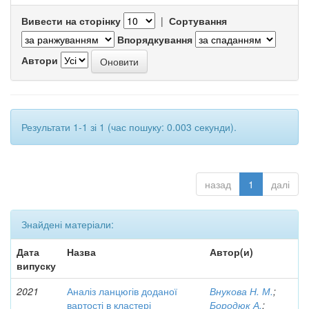
Вивести на сторінку
|
Сортування
Впорядкування
Автори
Результати 1-1 зі 1 (час пошуку: 0.003 секунди).
назад
1
далі
Знайдені матеріали:
Дата
Назва
Автор(и)
випуску
2021
Аналіз ланцюгів доданої
Внукова Н. М.
;
вартості в кластері
Бородюк А.
;