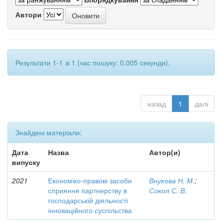
Автори
Результати 1-1 зі 1 (час пошуку: 0.005 секунди).
назад
1
далі
Знайдені матеріали:
Дата
Назва
Автор(и)
випуску
2021
Економіко-правові засоби
Внукова Н. М.
;
сприяння партнерству в
Сокол С. В.
господарській діяльності
інноваційного суспільства