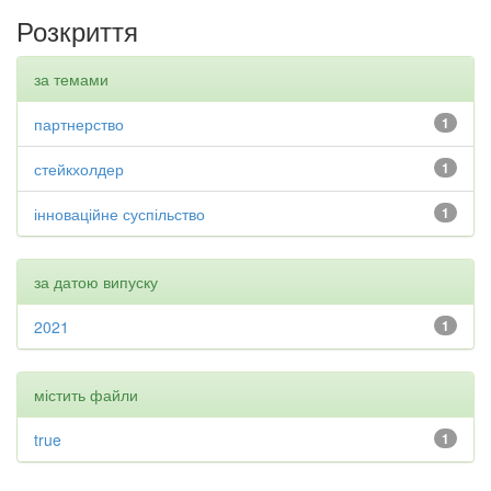
Розкриття
за темами
партнерство
1
стейкхолдер
1
інноваційне суспільство
1
за датою випуску
2021
1
містить файли
true
1