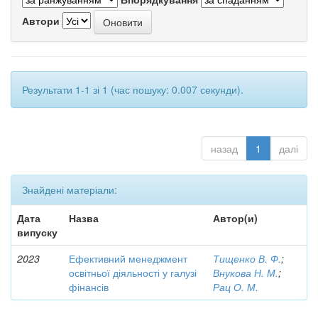
Автори
Результати 1-1 зі 1 (час пошуку: 0.007 секунди).
назад
1
далі
Знайдені матеріали:
Дата
Назва
Автор(и)
випуску
2023
Ефективний менеджмент
Тищенко В. Ф.
;
освітньої діяльності у галузі
Внукова Н. М.
;
фінансів
Рац О. М.