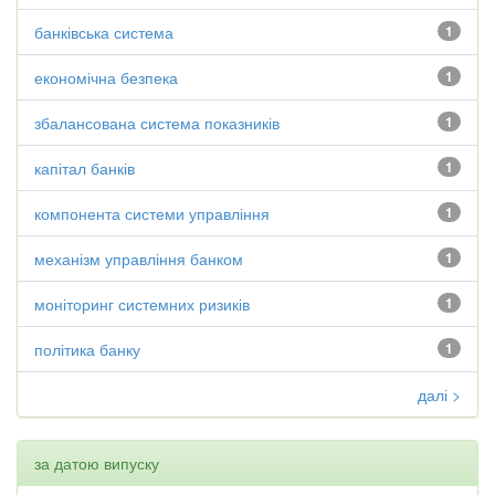
банківська система
1
економічна безпека
1
збалансована система показників
1
капітал банків
1
компонента системи управління
1
механізм управління банком
1
моніторинг системних ризиків
1
політика банку
1
далі >
за датою випуску