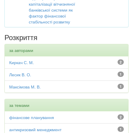
капіталізації вітчизняної
банківської системи як
фактор фінансової
стабільності розвитку
Розкриття
за авторами
Киркач С. М.
2
Лесик В. О.
1
Максімова М. В.
1
за темами
фінансове планування
2
антикризовий менеджмент
1