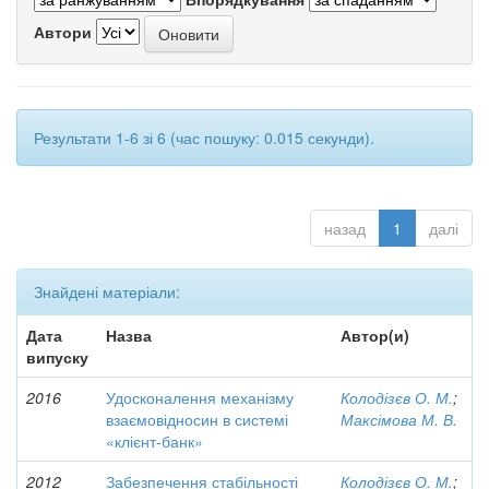
Автори
Результати 1-6 зі 6 (час пошуку: 0.015 секунди).
назад
1
далі
Знайдені матеріали:
Дата
Назва
Автор(и)
випуску
2016
Удосконалення механізму
Колодізєв О. М.
;
взаємовідносин в системі
Максімова М. В.
«клієнт-банк»
2012
Забезпечення стабільності
Колодізєв О. М.
;