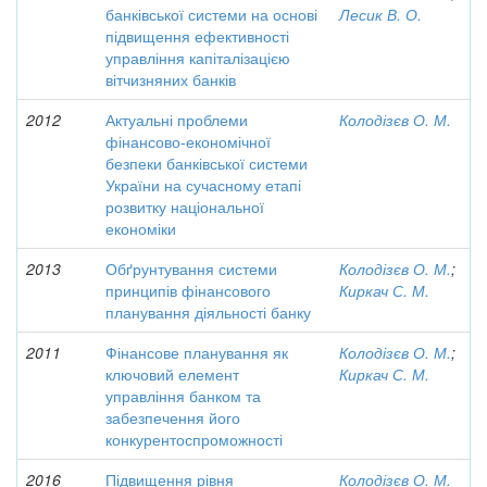
банківської системи на основі
Лесик В. О.
підвищення ефективності
управління капіталізацією
вітчизняних банків
2012
Актуальні проблеми
Колодізєв О. М.
фінансово-економічної
безпеки банківської системи
України на сучасному етапі
розвитку національної
економіки
2013
Обґрунтування системи
Колодізєв О. М.
;
принципів фінансового
Киркач С. М.
планування діяльності банку
2011
Фінансове планування як
Колодізєв О. М.
;
ключовий елемент
Киркач С. М.
управління банком та
забезпечення його
конкурентоспроможності
2016
Підвищення рівня
Колодізєв О. М.