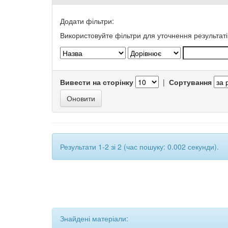
Додати фільтри:
Використовуйте фільтри для уточнення результаті
Вивести на сторінку
|
Сортування
Результати 1-2 зі 2 (час пошуку: 0.002 секунди).
Знайдені матеріали: