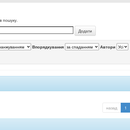
в пошуку.
Впорядкування
Автори
назад
1