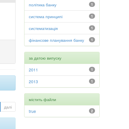
політика банку
1
система принципі
1
систематизація
1
фінансове планування банку
1
за датою випуску
2011
1
2013
1
містить файли
далі
true
2