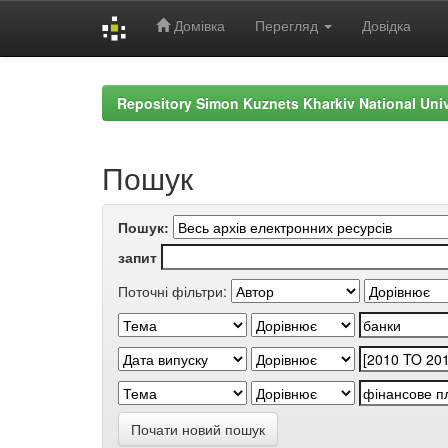
Домівка
Перегляд
Довідка
Skip
navigation
Repository Simon Kuznets Kharkiv National Uni
Пошук
Пошук:
запит
Поточні фільтри:
Почати новий пошук