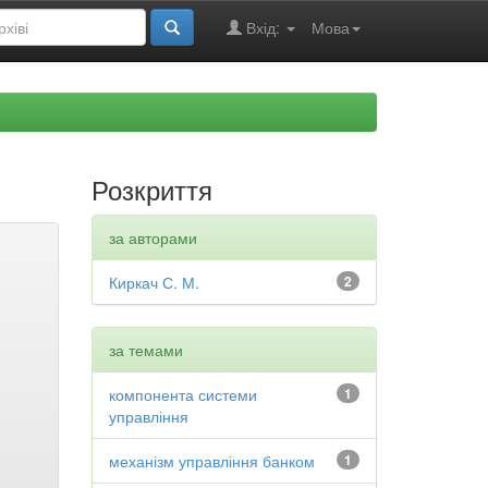
Вхід:
Мова
Розкриття
за авторами
Киркач С. М.
2
за темами
компонента системи
1
управління
механізм управління банком
1