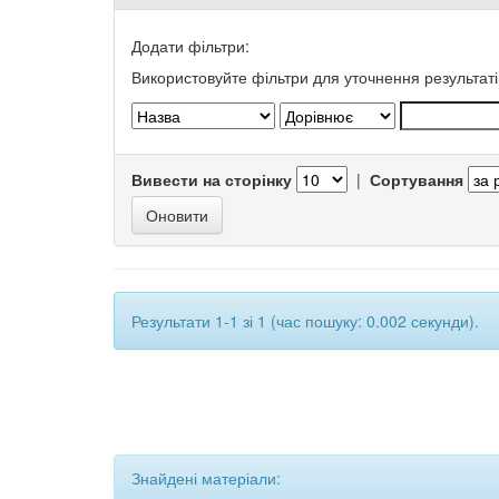
Додати фільтри:
Використовуйте фільтри для уточнення результаті
Вивести на сторінку
|
Сортування
Результати 1-1 зі 1 (час пошуку: 0.002 секунди).
Знайдені матеріали: