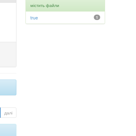
містить файли
true
1
далі