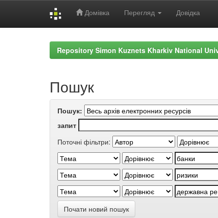
Домівка
Перегляд
Довідка
Skip
navigation
Repository Simon Kuznets Kharkiv National Uni
Пошук
Пошук:
запит
Поточні фільтри:
Почати новий пошук