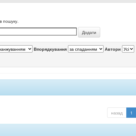
в пошуку.
Впорядкування
Автори
назад
1