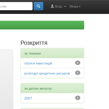
Вхід:
Мова
Розкриття
за темами
обсяги інвестицій
1
розподіл кредитних ресурсів
1
за датою випуску
2007
1