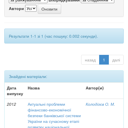
Автори
Результати 1-1 зі 1 (час пошуку: 0.002 секунди).
назад
1
далі
Знайдені матеріали:
Дата
Назва
Автор(и)
випуску
2012
Актуальні проблеми
Колодізєв О. М.
фінансово-економічної
безпеки банківської системи
України на сучасному етапі
розвитку національної