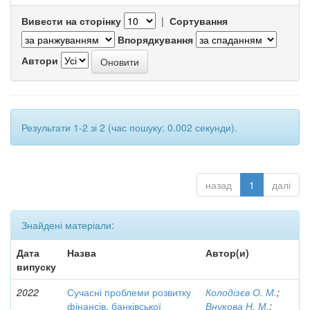
Вивести на сторінку
|
Сортування
Впорядкування
Автори
Результати 1-2 зі 2 (час пошуку: 0.002 секунди).
назад
1
далі
Знайдені матеріали:
Дата
Назва
Автор(и)
випуску
2022
Сучасні проблеми розвитку
Колодізєв О. М.
;
фінансів, банківської
Внукова Н. М.
;