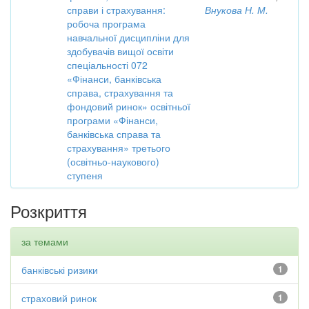
справи і страхування:
Внукова Н. М.
робоча програма
навчальної дисципліни для
здобувачів вищої освіти
спеціальності 072
«Фінанси, банківська
справа, страхування та
фондовий ринок» освітньої
програми «Фінанси,
банківська справа та
страхування» третього
(освітньо-наукового)
ступеня
Розкриття
за темами
банківські ризики
1
страховий ринок
1