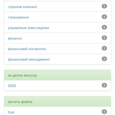
страхові компанії
1
страхування
1
управління інвестиціями
1
фінанси
1
фінансовий контролінг
1
фінансовий менеджмент
1
за датою випуску
2023
1
містить файли
true
1