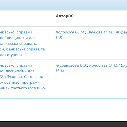
Автор(и)
ківської справи і
Колодізєв О. М.
;
Внукова Н. М.
;
Жура
ної дисципліни для
І. В.
банківська справа та
си, банківська справа та
ого) ступеня
ківської справи і
Журавльова І. В.
;
Колодізєв О. М.
;
Вн
ної дисципліни для
Н. М.
72 «Фінанси, банківська
» освітньої програми
ання» третього (освітньо-