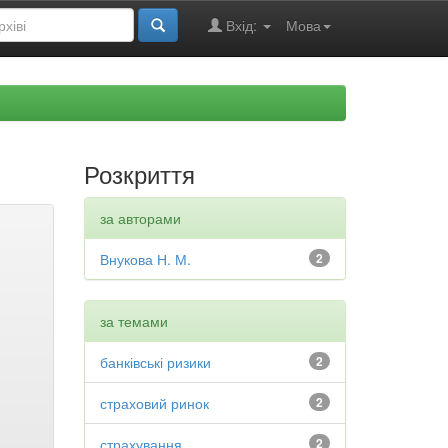
Вхід:
Мова
Розкриття
за авторами
Внукова Н. М.
2
за темами
банківські ризики
2
страховий ринок
2
страхування
2