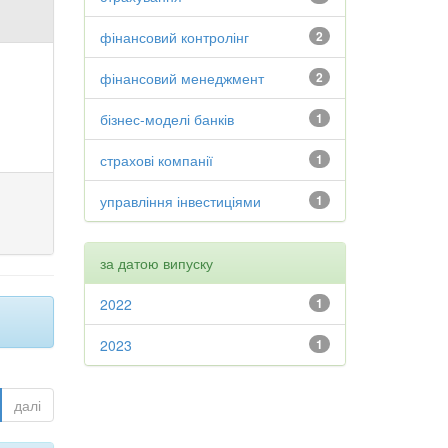
фінансовий контролінг
2
фінансовий менеджмент
2
бізнес-моделі банків
1
страхові компанії
1
управління інвестиціями
1
за датою випуску
2022
1
2023
1
далі