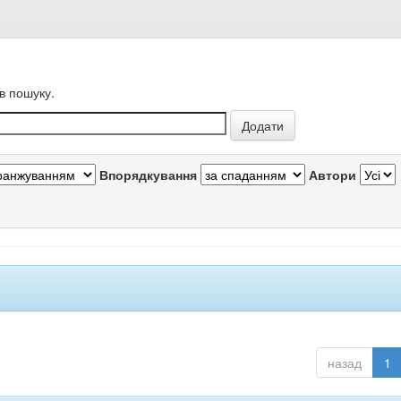
в пошуку.
Впорядкування
Автори
назад
1