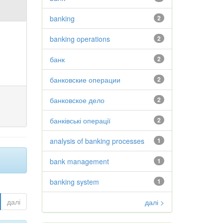
banking
2
banking operations
2
банк
2
банковские операции
2
банковское дело
2
банківські операції
2
analysis of banking processes
1
bank management
1
banking system
1
далі
далі >