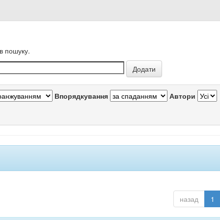
в пошуку.
Впорядкування
Автори
назад
1