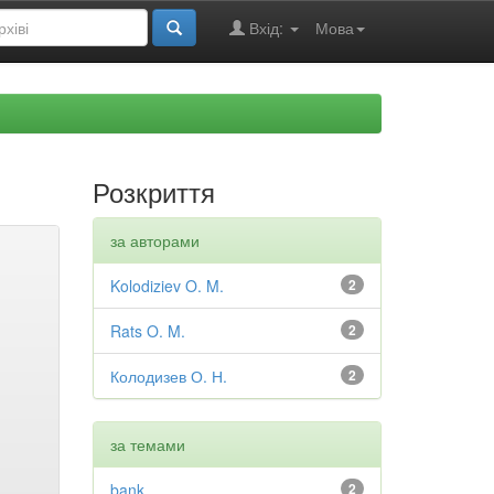
Вхід:
Мова
Розкриття
за авторами
Kolodiziev O. M.
2
Rats O. M.
2
Колодизев О. Н.
2
за темами
bank
2