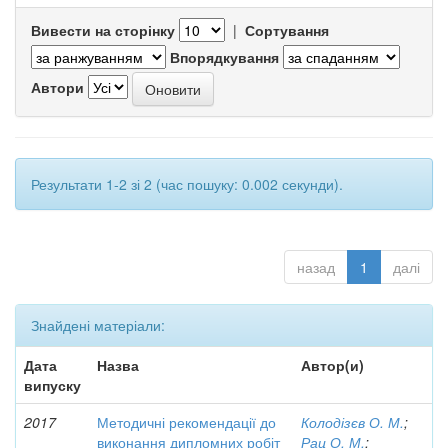
Вивести на сторінку
|
Сортування
Впорядкування
Автори
Результати 1-2 зі 2 (час пошуку: 0.002 секунди).
назад
1
далі
Знайдені матеріали:
Дата
Назва
Автор(и)
випуску
2017
Методичні рекомендації до
Колодізєв О. М.
;
виконання дипломних робіт
Рац О. М.
;