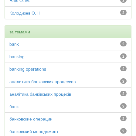
Rats O. M.
2
Колодизев О. Н.
2
за темами
bank
2
banking
2
banking operations
2
аналитика банковских процессов
2
аналітика банківських процесів
2
банк
2
банковские операции
2
банковский менеджмент
2