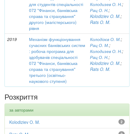
для студентів спеціальності
Колодизев О. Н.
;
072 "Фінанси, банківська
Рац О. Н.
;
справа та страхування"
Kolodiziev O. M.
;
другого (магістерського)
Rats O. M.
рівня
2019
Механізм функціонування
Колодізєв О. М.
;
сучасних банківських систем
Рац О. М.
;
: робоча програма для
Колодизев О. Н.
;
здобувачів спеціальності
Рац О. Н.
;
072 "Фінанси, банківська
Kolodiziev O. M.
;
справа та страхування"
Rats O. M.
третього (освітньо-
наукового ступеня)
Розкриття
за авторами
Kolodiziev O. M.
2