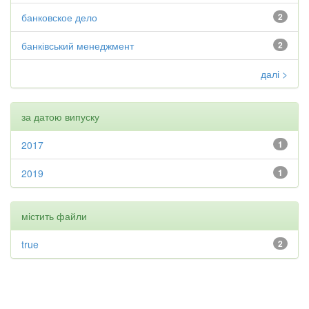
банковское дело
2
банківський менеджмент
2
далі >
за датою випуску
2017
1
2019
1
містить файли
true
2