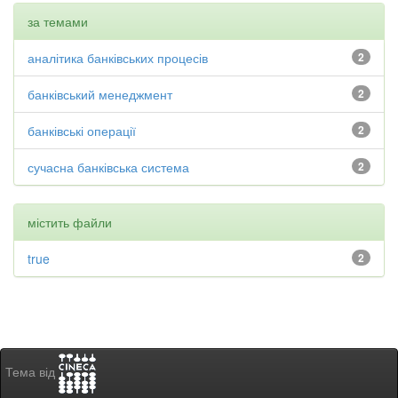
за темами
аналітика банківських процесів
2
банківський менеджмент
2
банківські операції
2
сучасна банківська система
2
містить файли
true
2
Тема від