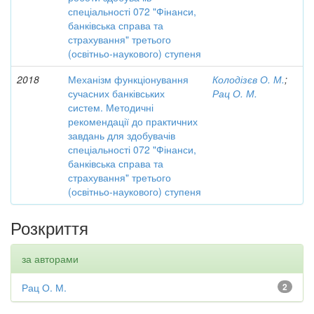
спеціальності 072 "Фінанси,
банківська справа та
страхування" третього
(освітньо-наукового) ступеня
2018
Механізм функціонування
Колодізєв О. М.
;
сучасних банківських
Рац О. М.
систем. Методичні
рекомендації до практичних
завдань для здобувачів
спеціальності 072 "Фінанси,
банківська справа та
страхування" третього
(освітньо-наукового) ступеня
Розкриття
за авторами
Рац О. М.
2