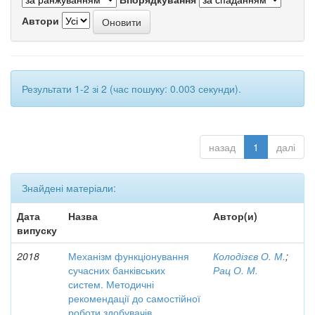
Автори
Результати 1-2 зі 2 (час пошуку: 0.003 секунди).
назад
1
далі
Знайдені матеріали:
Дата
Назва
Автор(и)
випуску
2018
Механізм функціонування
Колодізєв О. М.
;
сучасних банківських
Рац О. М.
систем. Методичні
рекомендації до самостійної
роботи здобувачів