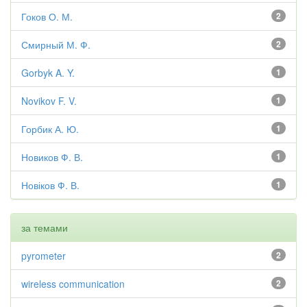
Гоков О. М.
2
Смирный М. Ф.
2
Gorbyk A. Y.
1
Novikov F. V.
1
Горбик А. Ю.
1
Новиков Ф. В.
1
Новіков Ф. В.
1
за темами
pyrometer
2
wireless communication
2