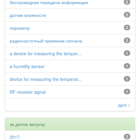
беспроводная передача информации
2
датчик влажности
2
пирометр
2
радиочастотный приемник сигнала
2
a device for measuring the temper...
1
a humidity sensor
1
device for measuring the temperat...
1
RF receiver signal
1
далі >
за датою випуску
2017
2