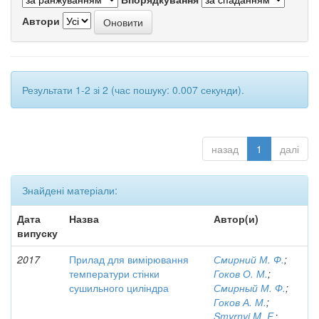
Автори
Результати 1-2 зі 2 (час пошуку: 0.007 секунди).
назад
1
далі
Знайдені матеріали:
Дата
Назва
Автор(и)
випуску
2017
Прилад для вимірювання
Смирний М. Ф.
;
температури стінки
Гоков О. М.
;
сушильного циліндра
Смирный М. Ф.
;
Гоков А. М.
;
Smyrnyi M. F.
;