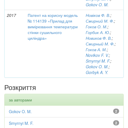
Gokov O. M.
2017
Патент на корисну модель
Новіков Ф. В.
;
№ 114139 «Прилад для
Смирний М. Ф.
;
вимірювання температури
Гоков О. М.
;
стінки сушильного
Горбик А. Ю.
;
циліндра»
Новиков Ф. В.
;
Смирный М. Ф.
;
Гоков А. М.
;
Novikov F. V.
;
Smyrnyi M. F.
;
Gokov O. M.
;
Gorbyk A. Y.
Розкриття
за авторами
Gokov O. M.
2
Smyrnyi M. F.
2