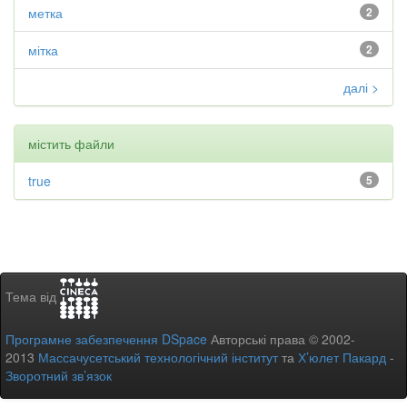
метка
2
мітка
2
далі >
містить файли
true
5
Тема від
Програмне забезпечення DSpace
Авторські права © 2002-
2013
Массачусетський технологічний інститут
та
Х’юлет Пакард
-
Зворотний зв’язок