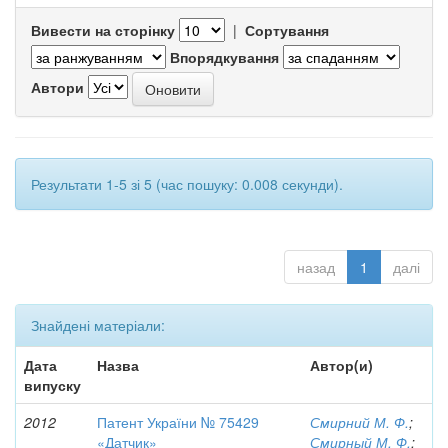
Вивести на сторінку
|
Сортування
Впорядкування
Автори
Результати 1-5 зі 5 (час пошуку: 0.008 секунди).
назад
1
далі
Знайдені матеріали:
Дата
Назва
Автор(и)
випуску
2012
Патент України № 75429
Смирний М. Ф.
;
«Датчик»
Смирный М. Ф.
;