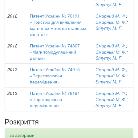
Smyrnyi M. F.
2012
Патент України № 76191
Смирний М. Ф.
;
«Пристрій для виявлення
Смирный М. Ф.
;
магнітних міток на сталевих
Smyrnyi M. F.
канатах»
2012
Патент України № 74867
Смирний М. Ф.
;
«Магнітомодуляційний
Смирный М. Ф.
;
датчик»
Smyrnyi M. F.
2012
Патент України № 74915
Смирний М. Ф.
;
«Перетворювач
Смирный М. Ф.
;
переміщення»
Smyrnyi M. F.
2012
Патент України № 76194
Смирний М. Ф.
;
«Перетворювач
Смирный М. Ф.
;
переміщення»
Smyrnyi M. F.
Розкриття
за авторами