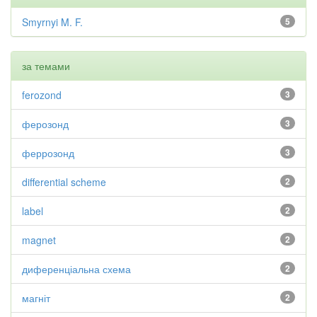
Smyrnyi M. F.
5
за темами
ferozond
3
ферозонд
3
феррозонд
3
differential scheme
2
label
2
magnet
2
диференціальна схема
2
магніт
2