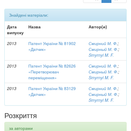
Знайдені матеріали:
Дата
Назва
Автор(и)
випуску
2013
Патент України № 81902
Смирний М. Ф.
;
«Датчик»
Смирный М. Ф.
;
Smyrnyi M. F.
2013
Патент України № 82626
Смирний М. Ф.
;
«Перетворювач
Смирный М. Ф.
;
переміщення»
Smyrnyi M. F.
2013
Патент України № 83129
Смирний М. Ф.
;
«Датчик»
Смирный М. Ф.
;
Smyrnyi M. F.
Розкриття
за авторами