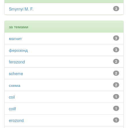
Smyrnyi M. F.
3
за темами
магнит
3
ферозонд
3
ferozond
2
scheme
2
схема
2
coil
1
coilf
1
erozond
1