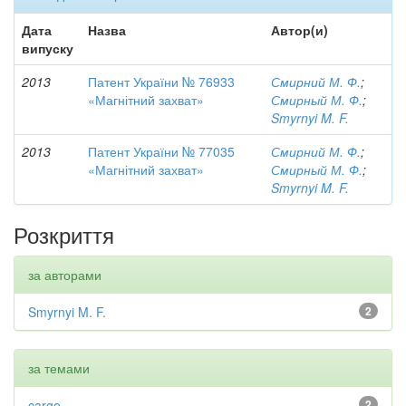
Дата
Назва
Автор(и)
випуску
2013
Патент України № 76933
Смирний М. Ф.
;
«Магнітний захват»
Смирный М. Ф.
;
Smyrnyi M. F.
2013
Патент України № 77035
Смирний М. Ф.
;
«Магнітний захват»
Смирный М. Ф.
;
Smyrnyi M. F.
Розкриття
за авторами
Smyrnyi M. F.
2
за темами
cargo
2