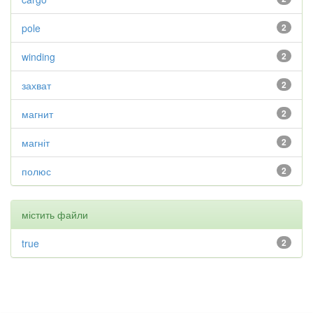
pole
2
winding
2
захват
2
магнит
2
магніт
2
полюс
2
містить файли
true
2