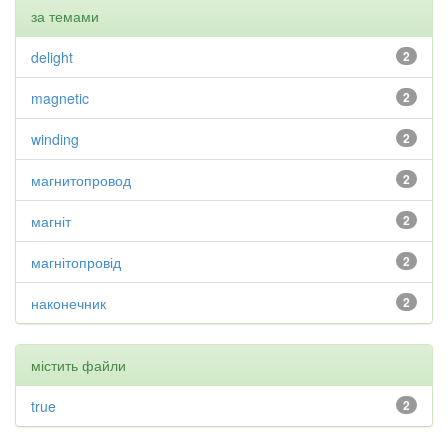
за темами
delight
2
magnetic
2
winding
2
магнитопровод
2
магніт
2
магнітопровід
2
наконечник
2
містить файли
true
2