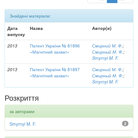
Знайдені матеріали:
Дата
Назва
Автор(и)
випуску
2013
Патент України № 81896
Смирний М. Ф.
;
«Магнітний захват»
Смирный М. Ф.
;
Smyrnyi M. F.
2013
Патент України № 81897
Смирний М. Ф.
;
«Магнітний захват»
Смирный М. Ф.
;
Smyrnyi M. F.
Розкриття
за авторами
Smyrnyi M. F.
2