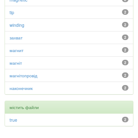
tip
2
winding
2
захват
2
магнит
2
магніт
2
магнітопровід
2
наконечник
2
містить файли
true
2