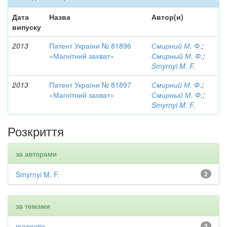
Дата
Назва
Автор(и)
випуску
2013
Патент України № 81896
Смирний М. Ф.
;
«Магнітний захват»
Смирный М. Ф.
;
Smyrnyi M. F.
2013
Патент України № 81897
Смирний М. Ф.
;
«Магнітний захват»
Смирный М. Ф.
;
Smyrnyi M. F.
Розкриття
за авторами
Smyrnyi M. F.
2
за темами
magnetic
2