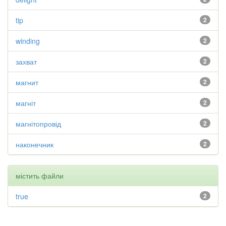
tip
2
winding
2
захват
2
магнит
2
магніт
2
магнітопровід
2
наконечник
2
містить файли
true
2