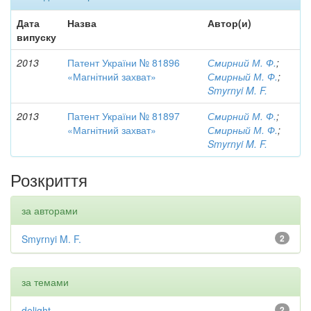
Дата
Назва
Автор(и)
випуску
2013
Патент України № 81896
Смирний М. Ф.
;
«Магнітний захват»
Смирный М. Ф.
;
Smyrnyi M. F.
2013
Патент України № 81897
Смирний М. Ф.
;
«Магнітний захват»
Смирный М. Ф.
;
Smyrnyi M. F.
Розкриття
за авторами
Smyrnyi M. F.
2
за темами
delight
2