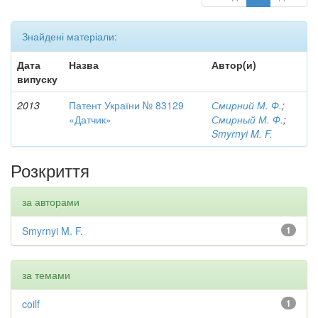
Знайдені матеріали:
Дата
Назва
Автор(и)
випуску
2013
Патент України № 83129
Смирний М. Ф.
;
«Датчик»
Смирный М. Ф.
;
Smyrnyi M. F.
Розкриття
за авторами
Smyrnyi M. F.
1
за темами
coilf
1