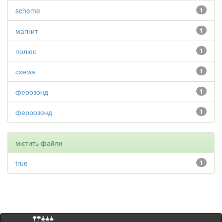
scheme
1
магнит
1
полюс
1
схема
1
ферозонд
1
феррозонд
1
містить файли
true
1