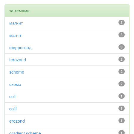
за темами
магнит
3
магніт
3
феррозонд
3
ferozond
2
scheme
2
схема
2
coil
1
coilf
1
erozond
1
gradient scheme
1