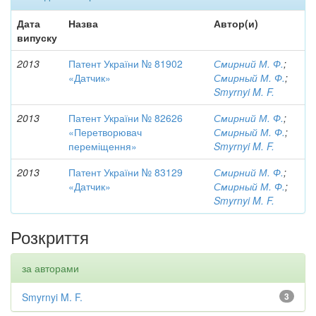
Дата
Назва
Автор(и)
випуску
2013
Патент України № 81902
Смирний М. Ф.
;
«Датчик»
Смирный М. Ф.
;
Smyrnyi M. F.
2013
Патент України № 82626
Смирний М. Ф.
;
«Перетворювач
Смирный М. Ф.
;
переміщення»
Smyrnyi M. F.
2013
Патент України № 83129
Смирний М. Ф.
;
«Датчик»
Смирный М. Ф.
;
Smyrnyi M. F.
Розкриття
за авторами
Smyrnyi M. F.
3